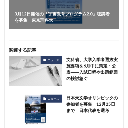
3月12日開催の「宇宙教育プログラム2.0」聴講者
を募集 東京理科大
関連する記事
文科省、大学入学者選抜実
ニュース
施要項を6月中に策定・公
表――入試日程や出題範囲
の検討急ぐ
日本天文学オリンピックの
ニュース
参加者を募集 12月25日
まで 日本代表を選考