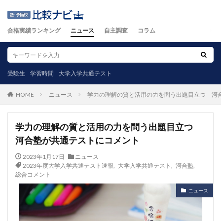
合格実績ランキング
ニュース
自主調査
コラム
受験生
学習時間
大学入学共通テスト
ニュース
学力の理解の質と活用の力を問う出題目立つ 河
HOME
学力の理解の質と活用の力を問う出題目立つ
河合塾が共通テストにコメント
2023年1月17日
ニュース
2023年度大学入学共通テスト速報
,
大学入学共通テスト
,
河合塾
,
総合コメント
ニュース