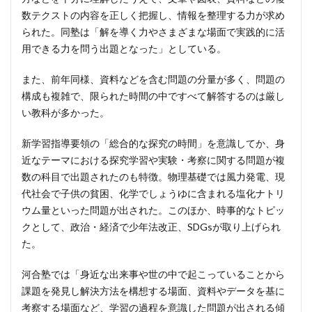
数テクストの内容を正しく把握し、情報を整理する力が求め
られた。同塾は「解を導く力やさまざまな場面で実践的に活
用できる力を問う出題となった」としている。
また、前年同様、資料などを含む問題の分量が多く、問題の
構成も複雑で、限られた時間の中ですべて解答するのは厳し
い教科が多かった。
新学習指導要領の「総合的な探究の時間」を意識してか、身
近なテーマにおける探究学習や実験・考察に関する問題が複
数の科目で出題されたのも特徴。物理基礎では風力発電、現
代社会で子供の貧困、化学でしょうゆに含まれる塩化ナトリ
ウム量といった問題が出された。このほか、時事的なトピッ
クとして、政治・経済で少年法改正、SDGsが取り上げられ
た。
河合塾では「身近な出来事や世の中で起こっていることから
課題を発見し解決方法を構想する場面、資料やデータを基に
考察する場面など、学習の過程を意識した問題が出される傾