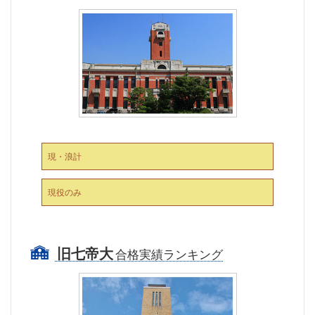
現・浪計
現役のみ
旧七帝大
合格実績ランキング