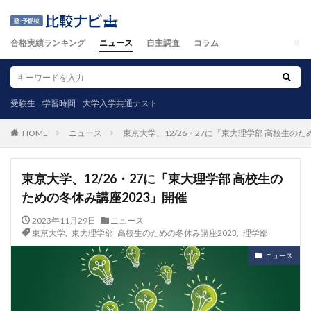
合格実績ランキング
ニュース
自主調査
コラム
受験生
学習時間
大学入学共通テスト
ニュース
東京大学、12/26・27に「東大理学部 高校生のた
HOME
東京大学、12/26・27に「東大理学部 高校生の
ための冬休み講座2023」開催
2023年11月29日
ニュース
東京大学
,
東大理学部 高校生のための冬休み講座2023
,
理学部
ニュース