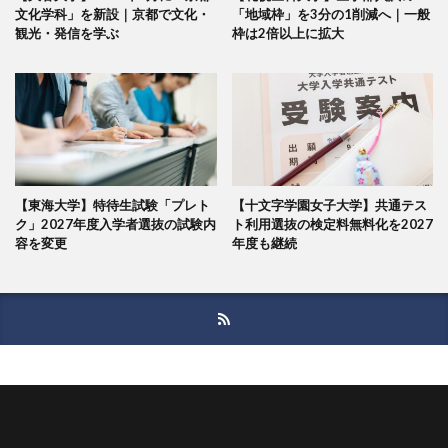
文化学科」を新設｜京都で文化・
「地域枠」を3分の1削減へ｜一般
観光・発信を学ぶ
枠は2倍以上に拡大
【東海大学】特待生試験「プレト
【十文字学園女子大学】共通テス
ク」2027年度入学者選抜の試験内
ト利用選抜の検定料無料化を2027
容を変更
年度も継続