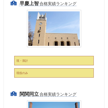
早慶上智
合格実績ランキング
現・浪計
現役のみ
関関同立
合格実績ランキング