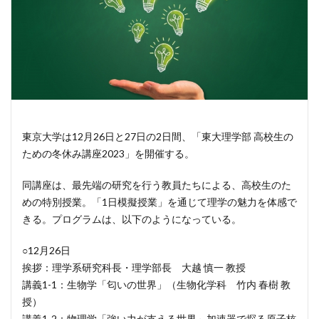
東京大学は12月26日と27日の2日間、「東大理学部 高校生の
ための冬休み講座2023」を開催する。
同講座は、最先端の研究を行う教員たちによる、高校生のた
めの特別授業。「1日模擬授業」を通じて理学の魅力を体感で
きる。プログラムは、以下のようになっている。
○12月26日
挨拶：理学系研究科長・理学部長 大越 慎一 教授
講義1-1：生物学「匂いの世界」（生物化学科 竹内 春樹 教
授）
講義1-2：物理学「強い力が支える世界～加速器で探る原子核