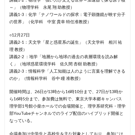
～」（物理学科 永尾 翔 助教授）
講義1-3：化学「ナノワールドの探求：電子顕微鏡が映す分子
の世界」（化学科 中室 貴幸 特任准教授）
○12月27日
講義2-1：天文学「星と惑星系の誕生」（天文学科 相川 祐
理 教授）
講義2-2 ：地学「地層から地球の過去の表層環境を読み解
く」（地球惑星環境学科 佐久間 杏樹 助教授）
講義2-3：情報科学「人工知能は人のように言葉を理解できる
のか」（情報科学科 谷中 瞳 准教授）
開催時間は、26日が13時から16時10分まで、27日が13時か
ら16時5分まで。参加費は無料で、東京大学本郷キャンパス
理学部1号館小柴ホールでの会場開催と、理学系研究科・理学
部YouTubeチャンネルでのライブ配信のハイブリッド開催と
なっている。
会場参加は中学生と高校生を主な対象としており、参加には