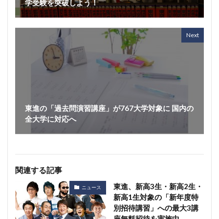
学受験を突破しよう！
Next
東進の「過去問演習講座」が767大学対象に 国内の
全大学に対応へ
関連する記事
東進、新高3生・新高2生・
ニュース
新高1生対象の「新年度特
別招待講習」への最大3講
座無料招待を実施中