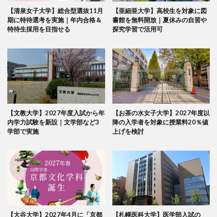
【清泉女子大学】総合型選抜11月
【亜細亜大学】高校生を対象に図
期に特待選考を実施｜年内合格＆
書館を無料開放｜夏休みの自習や
特待生採用を目指せる
探究学習で活用可
【文教大学】2027年度入試から年
【お茶の水女子大学】2027年度以
内学力試験を新設｜文学部など3
降の入学者を対象に授業料20％値
学部で実施
上げを検討
【大谷大学】2027年4月に「京都
【札幌医科大学】医学部入試の