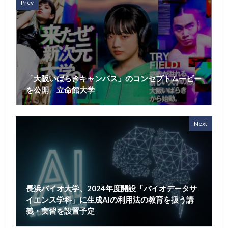
Prev
「大阪いばらきキャンパス」のコンセプトムービー
を公開 立命館大学
Next
長浜バイオ大学、2024年度開設「バイオデータサ
イエンス学科」に生成AIの利用法の教育を扱う講
義・実習を設置予定