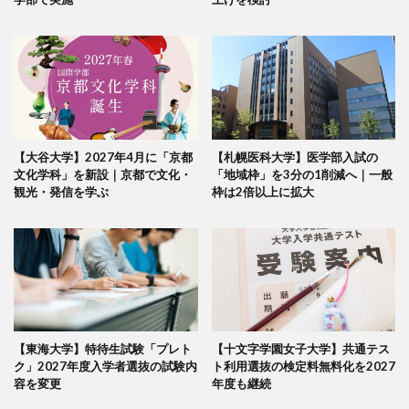
【大谷大学】2027年4月に「京都
【札幌医科大学】医学部入試の
文化学科」を新設｜京都で文化・
「地域枠」を3分の1削減へ｜一般
観光・発信を学ぶ
枠は2倍以上に拡大
【東海大学】特待生試験「プレト
【十文字学園女子大学】共通テス
ク」2027年度入学者選抜の試験内
ト利用選抜の検定料無料化を2027
容を変更
年度も継続