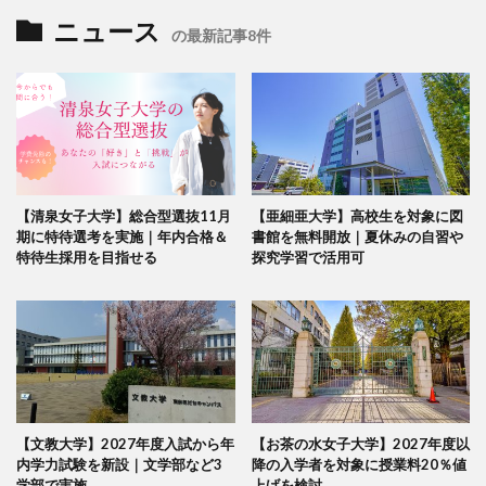
ニュース
の最新記事8件
【清泉女子大学】総合型選抜11月
【亜細亜大学】高校生を対象に図
期に特待選考を実施｜年内合格＆
書館を無料開放｜夏休みの自習や
特待生採用を目指せる
探究学習で活用可
【文教大学】2027年度入試から年
【お茶の水女子大学】2027年度以
内学力試験を新設｜文学部など3
降の入学者を対象に授業料20％値
学部で実施
上げを検討