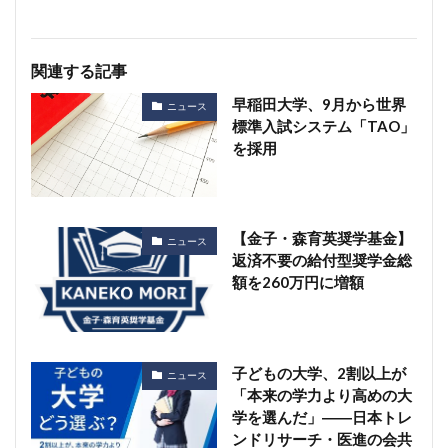
関連する記事
早稲田大学、9月から世界
ニュース
標準入試システム「TAO」
を採用
【金子・森育英奨学基金】
ニュース
返済不要の給付型奨学金総
額を260万円に増額
子どもの大学、2割以上が
ニュース
「本来の学力より高めの大
学を選んだ」――日本トレ
ンドリサーチ・医進の会共