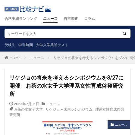
合格実績ランキング
ニュース
自主調査
コラム
受験生
学習時間
大学入学共通テスト
ニュース
リケジョの将来を考えるシンポジウムを8/27に
HOME
リケジョの将来を考えるシンポジウムを8/27に
開催 お茶の水女子大学理系女性育成啓発研究
所
2023年7月31日
ニュース
お茶の水女子大学
,
リケジョ－未来シンポジウム
,
理系女性育成啓発
研究所
ニュース