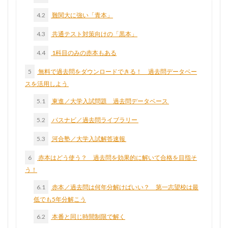
4.2
難関大に強い「青本」
4.3
共通テスト対策向けの「黒本」
4.4
1科目のみの赤本もある
5
無料で過去問をダウンロードできる！ 過去問データベー
スを活用しよう
5.1
東進／大学入試問題 過去問データベース
5.2
パスナビ／過去問ライブラリー
5.3
河合塾／大学入試解答速報
6
赤本はどう使う？ 過去問を効果的に解いて合格を目指そ
う！
6.1
赤本／過去問は何年分解けばいい？ 第一志望校は最
低でも5年分解こう
6.2
本番と同じ時間制限で解く