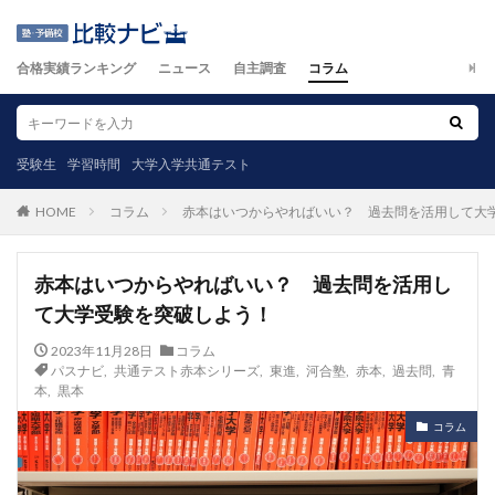
合格実績ランキング
ニュース
自主調査
コラム
受験生
学習時間
大学入学共通テスト
コラム
赤本はいつからやればいい？ 過去問を活用して大
HOME
赤本はいつからやればいい？ 過去問を活用し
て大学受験を突破しよう！
2023年11月28日
コラム
パスナビ
,
共通テスト赤本シリーズ
,
東進
,
河合塾
,
赤本
,
過去問
,
青
本
,
黒本
コラム