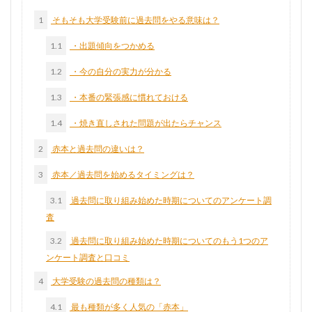
1
そもそも大学受験前に過去問をやる意味は？
1.1
・出題傾向をつかめる
1.2
・今の自分の実力が分かる
1.3
・本番の緊張感に慣れておける
1.4
・焼き直しされた問題が出たらチャンス
2
赤本と過去問の違いは？
3
赤本／過去問を始めるタイミングは？
3.1
過去問に取り組み始めた時期についてのアンケート調
査
3.2
過去問に取り組み始めた時期についてのもう1つのア
ンケート調査と口コミ
4
大学受験の過去問の種類は？
4.1
最も種類が多く人気の「赤本」