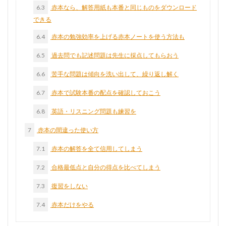
6.3
赤本なら、解答用紙も本番と同じものをダウンロード
できる
6.4
赤本の勉強効率を上げる赤本ノートを使う方法も
6.5
過去問でも記述問題は先生に採点してもらおう
6.6
苦手な問題は傾向を洗い出して、繰り返し解く
6.7
赤本で試験本番の配点を確認しておこう
6.8
英語・リスニング問題も練習を
7
赤本の間違った使い方
7.1
赤本の解答を全て信用してしまう
7.2
合格最低点と自分の得点を比べてしまう
7.3
復習をしない
7.4
赤本だけをやる