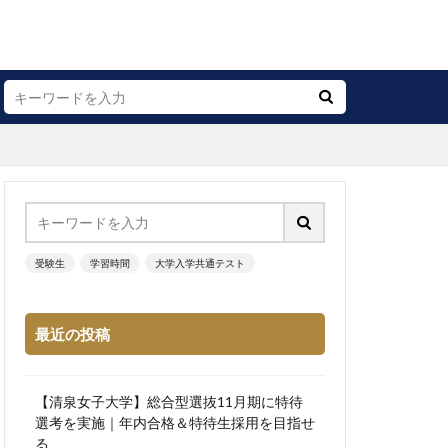
受験生
学習時間
大学入学共通テスト
最近の投稿
【清泉女子大学】総合型選抜11月期に特待
選考を実施｜年内合格＆特待生採用を目指せ
る