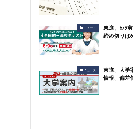
東進、6/
ニュース
締め切りは6
東進、大学
ニュース
情報、偏差