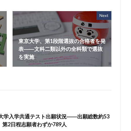
Next
東京大学、第1段階選抜の合格者を発
表――文科二類以外の全科類で選抜
を実施
の大学入学共通テスト出願状況――出願総数約53
第2日程志願者わずか789人