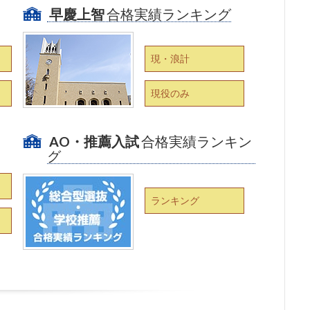
早慶上智
合格実績ランキング
現・浪計
現役のみ
AO・推薦入試
合格実績ランキン
グ
ランキング