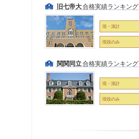
旧七帝大
合格実績ランキング
現・浪計
現役のみ
関関同立
合格実績ランキング
現・浪計
現役のみ