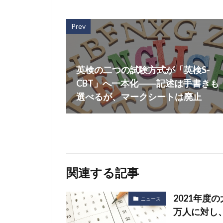
Prev
英検の二つの試験方式が「英検S-
CBT」へ一本化――記述は手書きも
選べるが、マークシートは廃止
関連する記事
2021年度
ニュース
万人に対し、