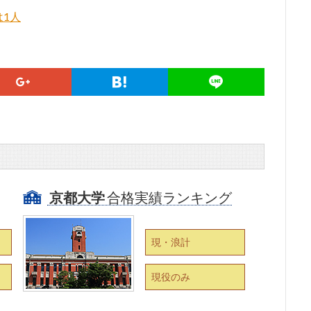
1人
京都大学
合格実績ランキング
現・浪計
現役のみ