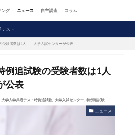
キング
ニュース
自主調査
コラム
通テスト
の受験者数は1人――大学入試センターが公表
特例追試験の受験者数は1人
が公表
,
大学入学共通テスト特例追試験
,
大学入試センター
,
特例追試験
ニュース