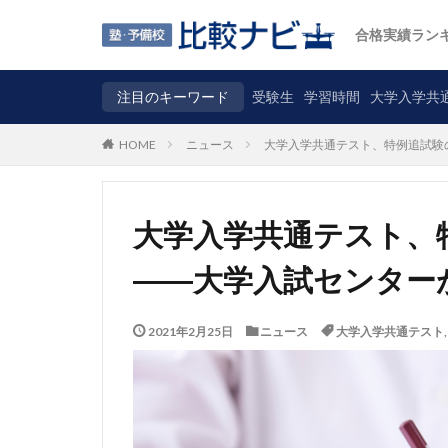
合格実績ラン
注目のキーワード
受験生
学習時間
大学入学共
ニュース
大学入学共通テスト、特例追試験
HOME
大学入学共通テスト、
――大学入試センター
2021年2月25日
ニュース
大学入学共通テスト