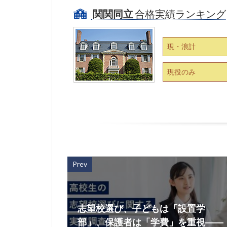
関関同立
合格実績ランキング
現・浪計
現役のみ
Prev
志望校選び、子どもは「設置学
部」、保護者は「学費」を重視――