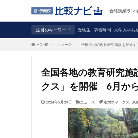
合格実績ラン
注目のキーワード
受験生
学習時間
大学入学共
ニュース
全国各地の教育研究施設を紹介す
HOME
全国各地の教育研究施
クス」を開催 6月から
2024年5月29日
ニュース
京大ウィークス
,
京