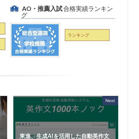
AO・推薦入試
合格実績ランキン
グ
ランキング
Next
東進、生成AIを活用した自動英作文