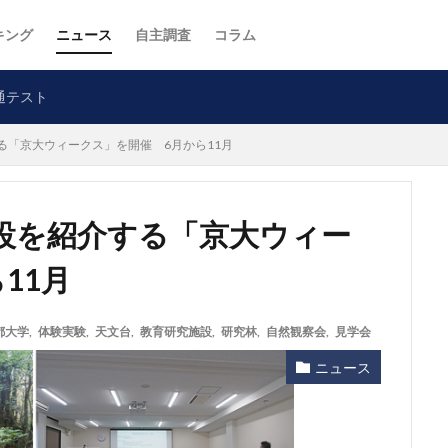
キング
ニュース
自主調査
コラム
通テスト
る「京大ウィークス」を開催 6月から11月
設を紹介する「京大ウィー
11月
都大学
,
体験実験
,
天文台
,
教育研究施設
,
研究林
,
自然観察会
,
見学会
ニュース