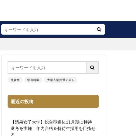
受験生
学習時間
大学入学共通テスト
最近の投稿
【清泉女子大学】総合型選抜11月期に特待
選考を実施｜年内合格＆特待生採用を目指せ
る