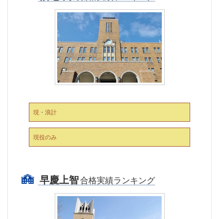
現・浪計
現役のみ
早慶上智
合格実績ランキング