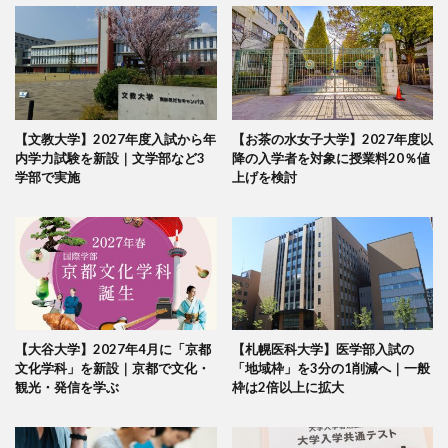
【文教大学】2027年度入試から年
【お茶の水女子大学】2027年度以
内学力試験を新設｜文学部など3
降の入学者を対象に授業料20％値
学部で実施
上げを検討
【大谷大学】2027年4月に「京都
【札幌医科大学】医学部入試の
文化学科」を新設｜京都で文化・
「地域枠」を3分の1削減へ｜一般
観光・発信を学ぶ
枠は2倍以上に拡大