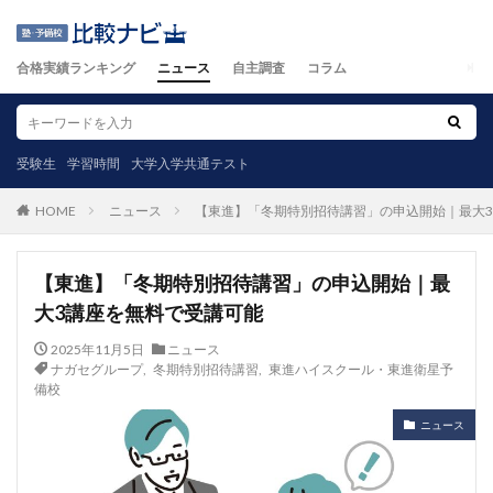
合格実績ランキング
ニュース
自主調査
コラム
受験生
学習時間
大学入学共通テスト
ニュース
【東進】「冬期特別招待講習」の申込開始｜最大
HOME
【東進】「冬期特別招待講習」の申込開始｜最
大3講座を無料で受講可能
2025年11月5日
ニュース
ナガセグループ
,
冬期特別招待講習
,
東進ハイスクール・東進衛星予
備校
ニュース