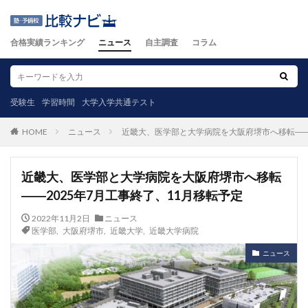
合格実績ランキング
ニュース
自主調査
コラム
受験生
学習時間
大学入学共通テスト
ニュース
近畿大、医学部と大学病院を大阪府堺市へ移転――2
HOME
近畿大、医学部と大学病院を大阪府堺市へ移転
――2025年7月工事終了、11月移転予定
2022年11月2日
ニュース
医学部
,
大阪府堺市
,
近畿大学
,
近畿大学病院
ニュース