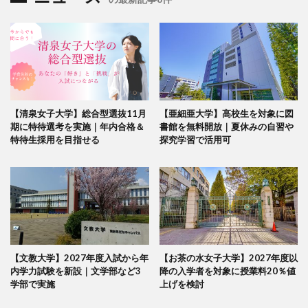
【清泉女子大学】総合型選抜11月
【亜細亜大学】高校生を対象に図
期に特待選考を実施｜年内合格＆
書館を無料開放｜夏休みの自習や
特待生採用を目指せる
探究学習で活用可
【文教大学】2027年度入試から年
【お茶の水女子大学】2027年度以
内学力試験を新設｜文学部など3
降の入学者を対象に授業料20％値
学部で実施
上げを検討