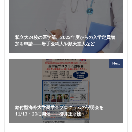
私立大24校の医学部、2023年度からの入学定員増
加を申請――岩手医科大や順天堂大など
Next
給付型海外大学奨学金プログラムの説明会を
11/13・20に開催――柳井正財団