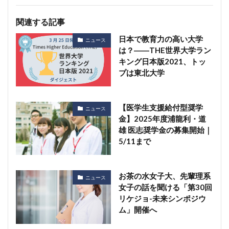
関連する記事
日本で教育力の高い大学
ニュース
は？――THE世界大学ラン
キング日本版2021、トッ
プは東北大学
【医学生支援給付型奨学
ニュース
金】2025年度浦龍利・道
雄 医志奨学金の募集開始｜
5/11まで
お茶の水女子大、先輩理系
ニュース
女子の話を聞ける「第30回
リケジョ-未来シンポジウ
ム」開催へ