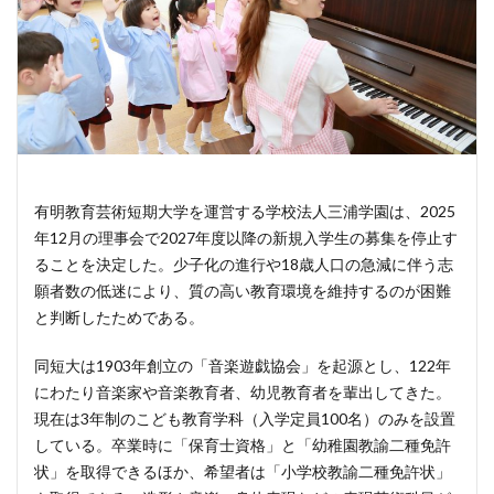
有明教育芸術短期大学を運営する学校法人三浦学園は、2025
年12月の理事会で2027年度以降の新規入学生の募集を停止す
ることを決定した。少子化の進行や18歳人口の急減に伴う志
願者数の低迷により、質の高い教育環境を維持するのが困難
と判断したためである。
同短大は1903年創立の「音楽遊戯協会」を起源とし、122年
にわたり音楽家や音楽教育者、幼児教育者を輩出してきた。
現在は3年制のこども教育学科（入学定員100名）のみを設置
している。卒業時に「保育士資格」と「幼稚園教諭二種免許
状」を取得できるほか、希望者は「小学校教諭二種免許状」