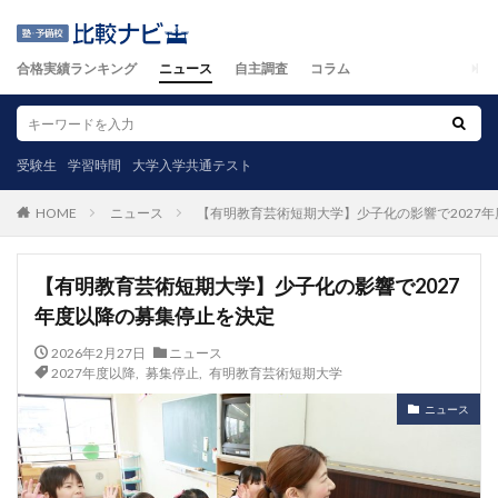
合格実績ランキング
ニュース
自主調査
コラム
受験生
学習時間
大学入学共通テスト
ニュース
【有明教育芸術短期大学】少子化の影響で2027
HOME
【有明教育芸術短期大学】少子化の影響で2027
年度以降の募集停止を決定
2026年2月27日
ニュース
2027年度以降
,
募集停止
,
有明教育芸術短期大学
ニュース