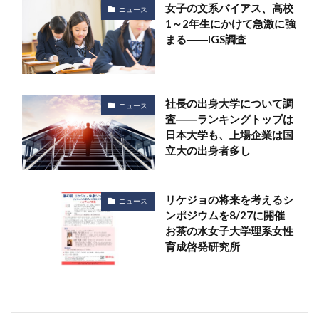
女子の文系バイアス、高校
ニュース
1～2年生にかけて急激に強
まる――IGS調査
社長の出身大学について調
ニュース
査――ランキングトップは
日本大学も、上場企業は国
立大の出身者多し
リケジョの将来を考えるシ
ニュース
ンポジウムを8/27に開催
お茶の水女子大学理系女性
育成啓発研究所