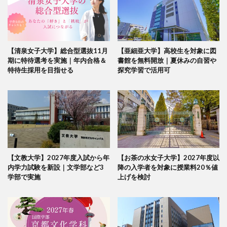
【清泉女子大学】総合型選抜11月
【亜細亜大学】高校生を対象に図
期に特待選考を実施｜年内合格＆
書館を無料開放｜夏休みの自習や
特待生採用を目指せる
探究学習で活用可
【文教大学】2027年度入試から年
【お茶の水女子大学】2027年度以
内学力試験を新設｜文学部など3
降の入学者を対象に授業料20％値
学部で実施
上げを検討