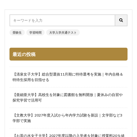
受験生
学習時間
大学入学共通テスト
最近の投稿
【清泉女子大学】総合型選抜11月期に特待選考を実施｜年内合格＆
特待生採用を目指せる
【亜細亜大学】高校生を対象に図書館を無料開放｜夏休みの自習や
探究学習で活用可
【文教大学】2027年度入試から年内学力試験を新設｜文学部など3
学部で実施
【お茶の水女子大学】2027年度以降の入学者を対象に授業料20％値