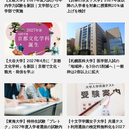
【文教大学】2027年度入試から年
【お茶の水女子大学】2027年度以
内学力試験を新設｜文学部など3
降の入学者を対象に授業料20％値
学部で実施
上げを検討
【大谷大学】2027年4月に「京都
【札幌医科大学】医学部入試の
文化学科」を新設｜京都で文化・
「地域枠」を3分の1削減へ｜一般
観光・発信を学ぶ
枠は2倍以上に拡大
【東海大学】特待生試験「プレト
【十文字学園女子大学】共通テス
ク」2027年度入学者選抜の試験内
ト利用選抜の検定料無料化を2027