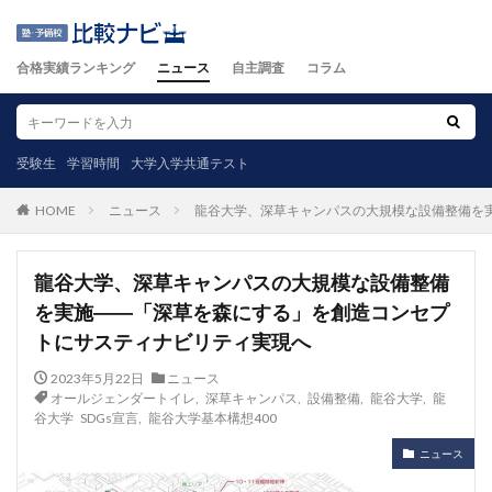
合格実績ランキング
ニュース
自主調査
コラム
受験生
学習時間
大学入学共通テスト
ニュース
龍谷大学、深草キャンパスの大規模な設備整備を
HOME
龍谷大学、深草キャンパスの大規模な設備整備
を実施――「深草を森にする」を創造コンセプ
トにサスティナビリティ実現へ
2023年5月22日
ニュース
オールジェンダートイレ
,
深草キャンパス
,
設備整備
,
龍谷大学
,
龍
谷大学 SDGs宣言
,
龍谷大学基本構想400
ニュース