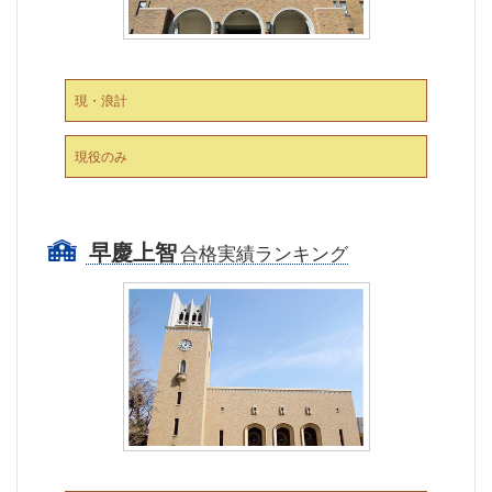
現・浪計
現役のみ
早慶上智
合格実績ランキング