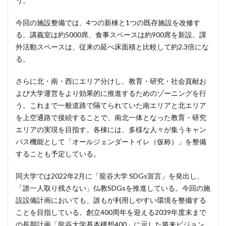
う。
今回の施設整備では、4つの新棟と1つの既存施設を改修す
る。講義室は約5000席、食事スペースは約900席を新設。課
外活動スペースは、従来の延べ床面積と比較して約2.3倍にな
る。
さらに北・南・西にエリア分けし、教育・研究・社会貢献お
よび大学運営をより効果的に推進するためのゾーニングを行
う。これまで一般道路で隔てられていた南エリアと北エリア
を上空通路で接続することで、南北一体となった教育・研究
エリアの実現を目指す。各棟には、多様な人々が集うキャン
パス機能として「オールジェンダートイレ（仮称）」を整備
することも予定している。
同大学では2022年2月に「龍谷大学 SDGs宣言」を発出し、
「誰一人取り残さない」仏教SDGsを推進している。今回の施
設設備計画においても、誰もが利用しやすい環境を整備する
ことを目指している。創立400周年を迎える2039年度末まで
の長期計画「龍谷大学基本構想400」に示した将来ビジョン