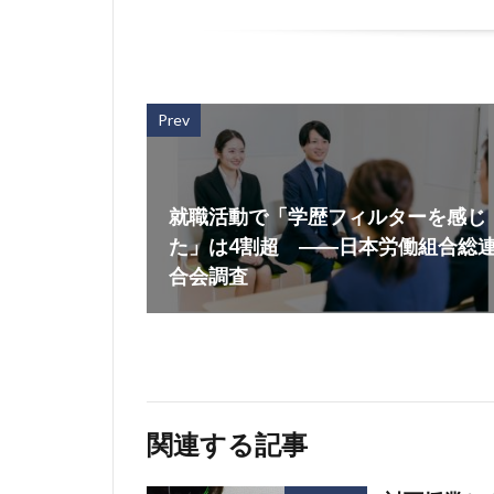
Prev
就職活動で「学歴フィルターを感じ
た」は4割超 ――日本労働組合総
合会調査
関連する記事