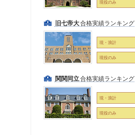
現役のみ
旧七帝大
合格実績ランキング
現・浪計
現役のみ
関関同立
合格実績ランキング
現・浪計
現役のみ