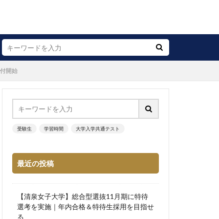
受付開始
受験生
学習時間
大学入学共通テスト
最近の投稿
【清泉女子大学】総合型選抜11月期に特待
選考を実施｜年内合格＆特待生採用を目指せ
る