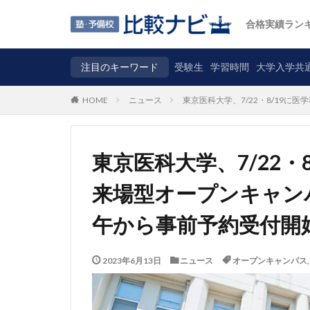
合格実績ラン
注目のキーワード
受験生
学習時間
大学入学共
ニュース
東京医科大学、7/22・8/19
HOME
東京医科大学、7/22・
来場型オープンキャンパ
午から事前予約受付開
2023年6月13日
ニュース
オープンキャンパス