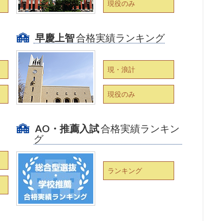
現役のみ
早慶上智
合格実績ランキング
現・浪計
現役のみ
AO・推薦入試
合格実績ランキン
グ
ランキング