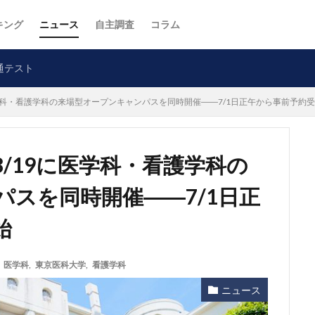
キング
ニュース
自主調査
コラム
通テスト
に医学科・看護学科の来場型オープンキャンパスを同時開催――7/1日正午から事前予約
8/19に医学科・看護学科の
スを同時開催――7/1日正
始
,
医学科
,
東京医科大学
,
看護学科
ニュース