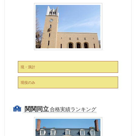
現・浪計
現役のみ
関関同立
合格実績ランキング