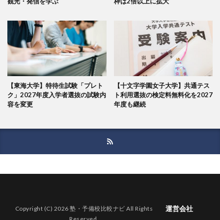
観光・発信を学ぶ
枠は2倍以上に拡大
【東海大学】特待生試験「プレト
【十文字学園女子大学】共通テス
ク」2027年度入学者選抜の試験内
ト利用選抜の検定料無料化を2027
容を変更
年度も継続
運営会社
Copyright (C) 2026 塾・予備校比較ナビ All Rights
Reserved.