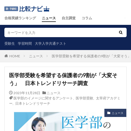
合格実績ランキング
ニュース
自主調査
コラム
受験生
学習時間
大学入学共通テスト
ニュース
医学部受験を希望する保護者の9割が「大変そう
HOME
医学部受験を希望する保護者の9割が「大変そ
う」 日本トレンドリサーチ調査
2023年11月28日
ニュース
医学部のイメージに関するアンケート
,
医学部受験
,
太宰府アカデミ
ー
,
日本トレンドリサーチ
ニュース