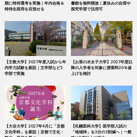
期に特待選考を実施｜年内合格＆
書館を無料開放｜夏休みの自習や
特待生採用を目指せる
探究学習で活用可
【文教大学】2027年度入試から年
【お茶の水女子大学】2027年度以
内学力試験を新設｜文学部など3
降の入学者を対象に授業料20％値
学部で実施
上げを検討
【大谷大学】2027年4月に「京都
【札幌医科大学】医学部入試の
文化学科」を新設｜京都で文化・
「地域枠」を3分の1削減へ｜一般