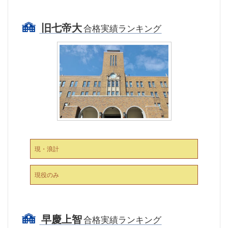
旧七帝大
合格実績ランキング
現・浪計
現役のみ
早慶上智
合格実績ランキング