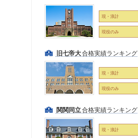
現・浪計
現役のみ
旧七帝大
合格実績ランキング
現・浪計
現役のみ
関関同立
合格実績ランキング
現・浪計