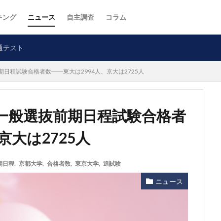
キング
ニュース
自主調査
コラム
通テスト
日程試験合格者数――東大は2994人、京大は2725人
一般選抜前期日程試験合格者
京大は2725人
期日程
,
京都大学
,
合格者数
,
東京大学
,
追試験
ニュース