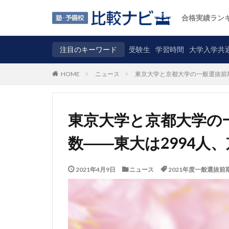
合格実績ラン
注目のキーワード
受験生
学習時間
大学入学共
ニュース
東京大学と京都大学の一般選抜前期
HOME
東京大学と京都大学の
数――東大は2994人、
2021年4月9日
ニュース
2021年度一般選抜前