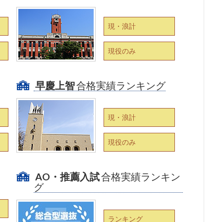
現・浪計
現役のみ
早慶上智
合格実績ランキング
現・浪計
現役のみ
AO・推薦入試
合格実績ランキン
グ
ランキング