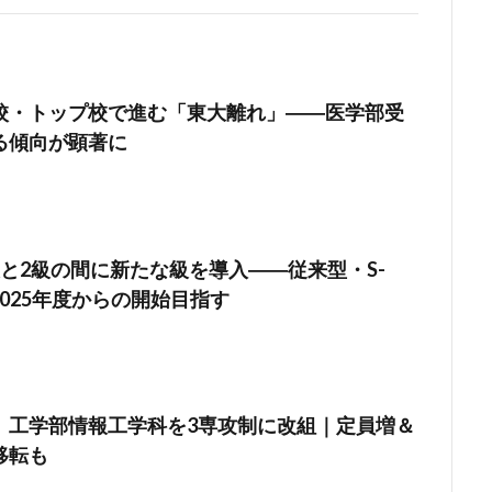
校・トップ校で進む「東大離れ」――医学部受
る傾向が顕著に
級と2級の間に新たな級を導入――従来型・S-
2025年度からの開始目指す
】工学部情報工学科を3専攻制に改組｜定員増＆
移転も