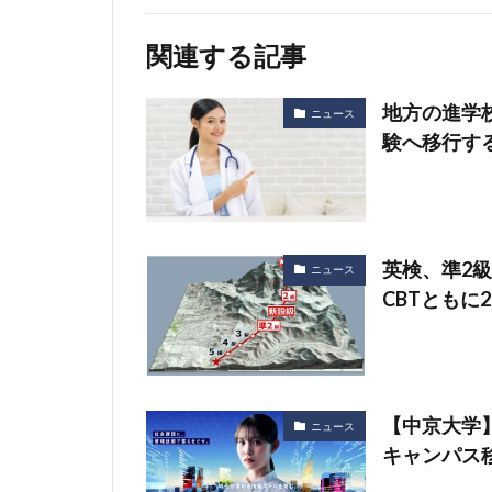
関連する記事
地方の進学
ニュース
験へ移行す
英検、準2
ニュース
CBTともに
【中京大学
ニュース
キャンパス