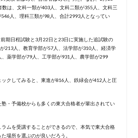
数は、文科一類が403人、文科二類が355人、文科三
が546人、理科三類が98人、合計2993人となってい
た前期日程試験と3月22日と23日に実施した追試験の
が213人、教育学部が57人、法学部が310人、経済学
人、薬学部が79人、工学部が931人、農学部が299
ェックしてみると、東進が816人、鉄緑会が412人と圧
た塾・予備校からも多くの東大合格者が輩出されてい
ュラムを受講することができるので、本気で東大合格
った場所を選ぶのが良いだろう。