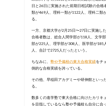
日と26日に実施された前期日程試験の合格者
類が469人、理科一類が1122人、理科二類
る。
一方、京都大学が2月25日〜27日に実施し
合格者数は、総合人間学部が118人、文学部
部が225人、理学部が308人、医学部が185
人、合計で2725人だったという。
ちなみに、
塾や予備校の東大合格実績
をチ
倒的な合格実績を誇っている。
その他、早稲田アカデミーや研伸館といっ
る。
数多くの進学塾で東大合格に向けたカリキ
を目指しているなら塾や予備校も自分に合