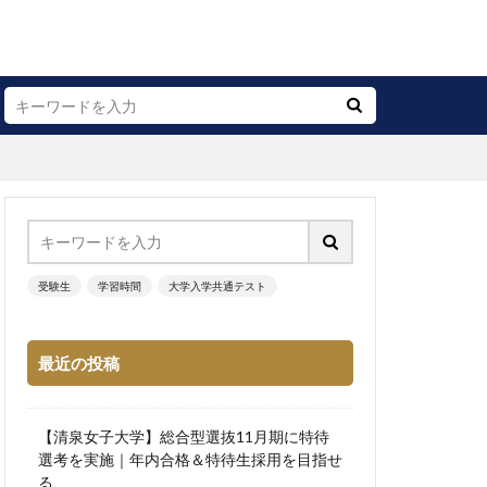
受験生
学習時間
大学入学共通テスト
最近の投稿
【清泉女子大学】総合型選抜11月期に特待
選考を実施｜年内合格＆特待生採用を目指せ
る