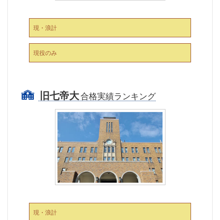
現・浪計
現役のみ
旧七帝大
合格実績ランキング
現・浪計