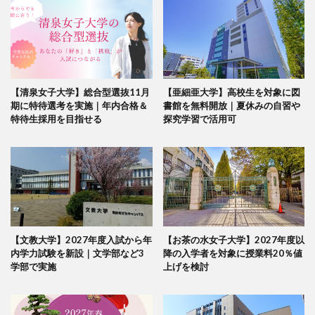
【清泉女子大学】総合型選抜11月
【亜細亜大学】高校生を対象に図
期に特待選考を実施｜年内合格＆
書館を無料開放｜夏休みの自習や
特待生採用を目指せる
探究学習で活用可
【文教大学】2027年度入試から年
【お茶の水女子大学】2027年度以
内学力試験を新設｜文学部など3
降の入学者を対象に授業料20％値
学部で実施
上げを検討