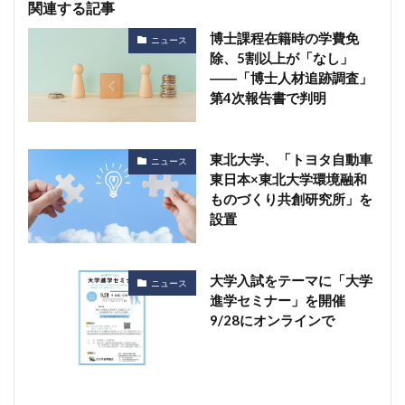
関連する記事
博士課程在籍時の学費免
ニュース
除、5割以上が「なし」
――「博士人材追跡調査」
第4次報告書で判明
東北大学、「トヨタ自動車
ニュース
東日本×東北大学環境融和
ものづくり共創研究所」を
設置
大学入試をテーマに「大学
ニュース
進学セミナー」を開催
9/28にオンラインで