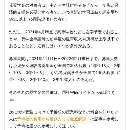
児奨学金の対象者は、主たる生計維持者を「がん」で失い経
済的支援を必要とする者で、かつ直近の学習成績が評定平均
値3.5以上（5段階評価）の者だ。
ただし、2021年4月時点で高等学校などに在学予定であるこ
とや、奨学金申請時の前年度の世帯収入や所得が上限以下で
あることなど、応募にはいくつか条件がある。
募集期間は2021年11月1日〜2022年2月末日まで。募集人数
は小児がん経験者奨学金が全国で30人程度（1年生15人、2年
生10人、3年生5人）、がん遺児奨学金が全国で140人程度（1
年生70人、2年生40人、3年生30人）の予定だ。
それぞれの奨学金の詳細は、同社WEBサイトから確認でき
る。
次に大学受験に向けて予備校の授業料などの料金を知りたい
人は
予備校の費用から選び方まで徹底解説！
の記事を参考に
して予備校選びの参考にしてほしい。