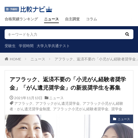
合格実績ランキング
ニュース
自主調査
コラム
受験生
学習時間
大学入学共通テスト
ニュース
アフラック、返済不要の「小児がん経験者奨学金
HOME
アフラック、返済不要の「小児がん経験者奨学
金」「がん遺児奨学金」の新規奨学生を募集
2021年11月13日
ニュース
アフラック
,
アフラックがん遺児奨学金
,
アフラック小児がん経験
者・がん遺児奨学金制度
,
アフラック小児がん経験者奨学金
,
奨学金
ニュース