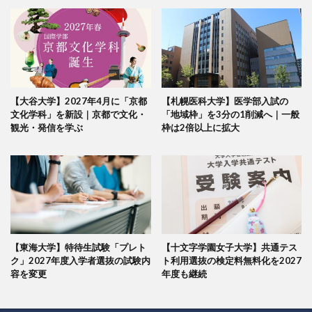
【大谷大学】2027年4月に「京都
【札幌医科大学】医学部入試の
文化学科」を新設｜京都で文化・
「地域枠」を3分の1削減へ｜一般
観光・発信を学ぶ
枠は2倍以上に拡大
【東海大学】特待生試験「プレト
【十文字学園女子大学】共通テス
ク」2027年度入学者選抜の試験内
ト利用選抜の検定料無料化を2027
容を変更
年度も継続