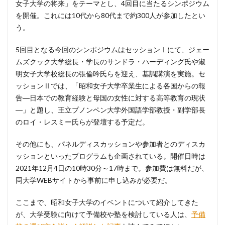
女子大学の将来」をテーマとし、4回目に当たるシンポジウム
を開催。これには10代から80代まで約300人が参加したとい
う。
5回目となる今回のシンポジウムはセッションⅠにて、ジェー
ムズクック大学総長・学長のサンドラ・ハーディング氏や淑
明女子大学校総長の張倫吟氏らを迎え、基調講演を実施。セ
ッションⅡでは、「昭和女子大学卒業生による各国からの報
告―日本での教育経験と母国の女性に対する高等教育の現状
―」と題し、王立プノンペン大学外国語学部教授・副学部長
のロイ・レスミー氏らが登壇する予定だ。
その他にも、パネルディスカッションや参加者とのディスカ
ッションといったプログラムも企画されている。開催日時は
2021年12月4日の10時30分～17時まで。参加費は無料だが、
同大学WEBサイトから事前に申し込みが必要だ。
ここまで、昭和女子大学のイベントについて紹介してきた
が、大学受験に向けて予備校や塾を検討している人は、
予備