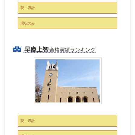
現・浪計
現役のみ
早慶上智
合格実績ランキング
現・浪計