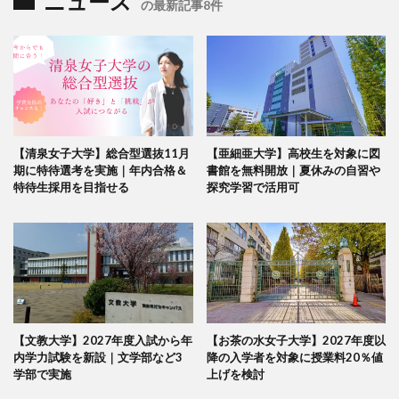
ニュース
の最新記事8件
【清泉女子大学】総合型選抜11月
【亜細亜大学】高校生を対象に図
期に特待選考を実施｜年内合格＆
書館を無料開放｜夏休みの自習や
特待生採用を目指せる
探究学習で活用可
【文教大学】2027年度入試から年
【お茶の水女子大学】2027年度以
内学力試験を新設｜文学部など3
降の入学者を対象に授業料20％値
学部で実施
上げを検討