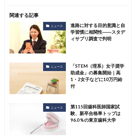
関連する記事
進路に対する目的意識と自
ニュース
学習慣に相関性――スタデ
ィサプリ調査で判明
「STEM（理系）女子奨学
ニュース
助成金」の募集開始｜高
1・2女子などに10万円給
付
第115回歯科医師国家試
ニュース
験、新卒合格率トップは
96.0％の東京歯科大学