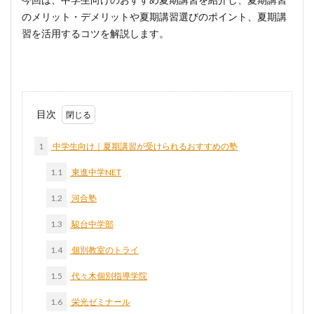
のメリット・デメリットや夏期講習選びのポイント、夏期講
習を活用するコツを解説します。
目次
1
中学生向け｜夏期講習が受けられるおすすめの塾
1.1
東進中学NET
1.2
河合塾
1.3
駿台中学部
1.4
個別教室のトライ
1.5
代々木個別指導学院
1.6
栄光ゼミナール