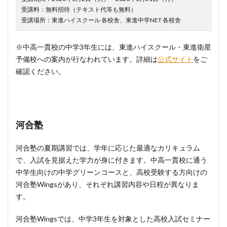
受講料：無料招待（テキスト代等も無料）
受講場所：東進ハイスクール 各校舎、東進中学NET 各校舎
※中高一貫校の中学3年生には、東進ハイスクール・東進衛星
予備校への案内が行なわれています。詳細は
公式サイト
をご
確認ください。
河合塾
河合塾の夏期講習では、学年に応じた最適なカリキュラム
で、入試を見据えた学力が身に付きます。中高一貫校に通う
中学生向けの中学グリーンコースと、高校受験する方向けの
河合塾Wingsがあり、それぞれ講習内容や日程が異なりま
す。
河合塾Wingsでは、中学3年生を対象とした高校入試セミナー