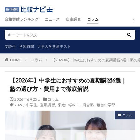
合格実績ランキング
ニュース
自主調査
コラム
受験生
学習時間
大学入学共通テスト
コラム
【2026年】中学生におすすめの夏期講習6選｜塾
HOME
【2026年】中学生におすすめの夏期講習6選｜
塾の選び方・費用まで徹底解説
2026年6月25日
コラム
2026
,
中学生
,
夏期講習
,
東進中学NET
,
河合塾
,
駿台中学部
コラム