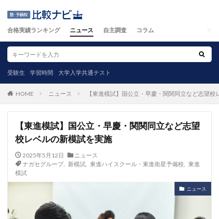
合格実績ランキング
ニュース
自主調査
コラム
受験生
学習時間
大学入学共通テスト
ニュース
【東進模試】国公立・早慶・関関同立など志望校
HOME
【東進模試】国公立・早慶・関関同立など志望
校レベルの新模試を実施
2025年5月12日
ニュース
ナガセグループ
,
新模試
,
東進ハイスクール・東進衛星予備校
,
東進
模試
ニュース