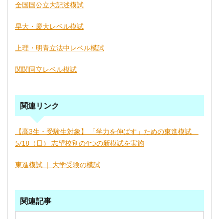
全国国公立大記述模試
早大・慶大レベル模試
上理・明青立法中レベル模試
関関同立レベル模試
関連リンク
【高3生・受験生対象】 「学力を伸ばす」ための東進模試
5/18（日） 志望校別の4つの新模試を実施
東進模試 ｜ 大学受験の模試
関連記事