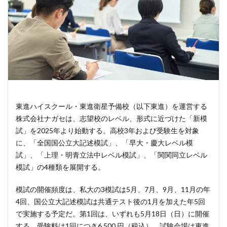
東進ハイスクール・東進衛星予備校（以下東進）を運営する
株式会社ナガセは、志望校のレベル、形式に近づけた「新模
試」を2025年より始動する。高校3年および受験生を対象
に、「全国国公立大記述模試」、「早大・慶大レベル模
試」、「上理・明青立法中レベル模試」、「関関同立レベル
模試」の4種類を展開する。
模試の開催頻度は、私大の3模試は5月、7月、9月、11月の年
4回、国公立大記述模試は共通テスト後の1月を加えた年5回
で実施する予定だ。第1回は、いずれも5月18日（日）に開催
する。受験料は1回につき6,500 円（税込）、試験会場は東進