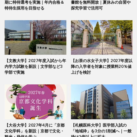
期に特待選考を実施｜年内合格＆
書館を無料開放｜夏休みの自習や
特待生採用を目指せる
探究学習で活用可
【文教大学】2027年度入試から年
【お茶の水女子大学】2027年度以
内学力試験を新設｜文学部など3
降の入学者を対象に授業料20％値
学部で実施
上げを検討
【大谷大学】2027年4月に「京都
【札幌医科大学】医学部入試の
文化学科」を新設｜京都で文化・
「地域枠」を3分の1削減へ｜一般
観光・発信を学ぶ
枠は2倍以上に拡大