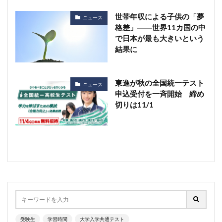
世帯年収による子供の「夢
ニュース
格差」――世界11カ国の中
で日本が最も大きいという
結果に
東進が秋の全国統一テスト
ニュース
申込受付を一斉開始 締め
切りは11/1
受験生
学習時間
大学入学共通テスト