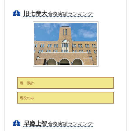
旧七帝大
合格実績ランキング
現・浪計
現役のみ
早慶上智
合格実績ランキング