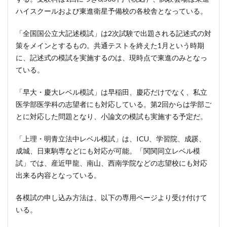
ハイスクールおよび東進衛星予備校の各校舎となっている。
「全国国公立大記述模試」は2次試験で出題される記述式の対
策をメインとするもの。共通テストを終えた1月という時期
に、記述式の模試を実施するのは、現時点で東進のみとなっ
ている。
「早大・慶大レベル模試」は早稲田、慶応だけでなく、私立
医学部医学科の志望者にも対応している。第2回からは学部ご
とに対応した問題となり、小論文の模試も実施する予定だ。
「上理・明青立法中レベル模試」は、ICU、学習院、成蹊、
成城、日東駒専などにも対応が可能。「関関同立レベル模
試」では、産近甲龍、南山、西南学院などの志望校にも対応
出来る内容となっている。
各模試の申し込み方法は、以下の専用ページより受け付けて
いる。