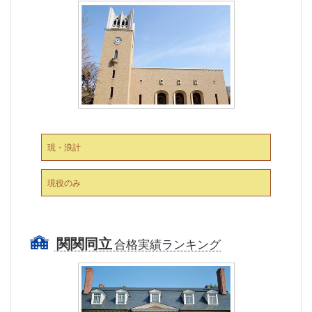
現・浪計
現役のみ
関関同立
合格実績ランキング