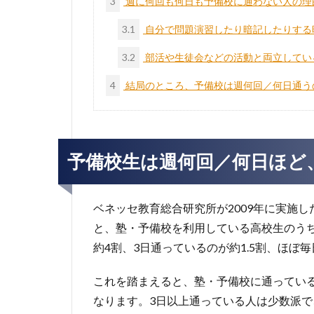
3
週に何回も何日も予備校に通わない人の理
3.1
自分で問題演習したり暗記したりする
3.2
部活や生徒会などの活動と両立してい
4
結局のところ、予備校は週何回／何日通う
予備校生は週何回／何日ほど
ベネッセ教育総合研究所が2009年に実施し
と、塾・予備校を利用している高校生のうち
約4割、3日通っているのが約1.5割、ほぼ
これを踏まえると、塾・予備校に通っている
なります。3日以上通っている人は少数派