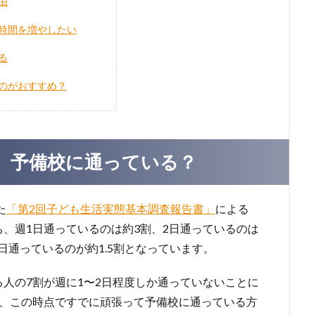
由
時間を増やしたい
る
のがおすすめ？
、予備校に通っている？
た
「第2回子ども生活実態基本調査報告書」
による
、週1日通っているのは約3割、2日通っているのは
毎日通っているのが約1.5割となっています。
人の7割が週に1〜2日程度しか通っていないことに
で、この時点ですでに頑張って予備校に通っている方