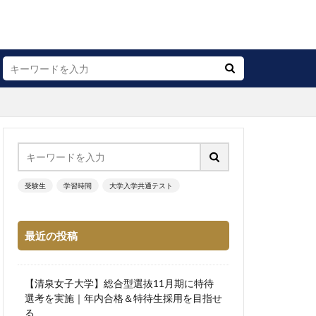
受験生
学習時間
大学入学共通テスト
最近の投稿
【清泉女子大学】総合型選抜11月期に特待
選考を実施｜年内合格＆特待生採用を目指せ
る