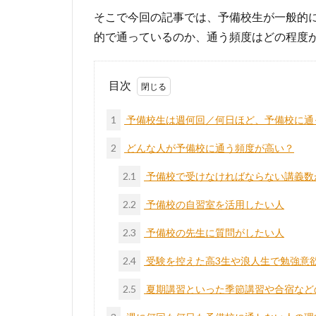
そこで今回の記事では、予備校生が一般的
的で通っているのか、通う頻度はどの程度
目次
1
予備校生は週何回／何日ほど、予備校に通
2
どんな人が予備校に通う頻度が高い？
2.1
予備校で受けなければならない講義数
2.2
予備校の自習室を活用したい人
2.3
予備校の先生に質問がしたい人
2.4
受験を控えた高3生や浪人生で勉強意
2.5
夏期講習といった季節講習や合宿など