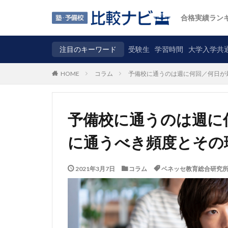
合格実績ラン
注目のキーワード
受験生
学習時間
大学入学共
コラム
予備校に通うのは週に何回／何日が
HOME
予備校に通うのは週に
に通うべき頻度とその
2021年3月7日
コラム
ベネッセ教育総合研究