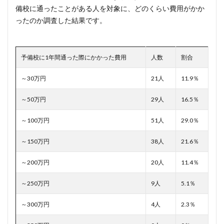
備校に通ったことがある人を対象に、どのくらい費用がかか
ったのか調査した結果です。
予備校に1年間通った際にかかった費用
人数
割合
～30万円
21人
11.9％
～50万円
29人
16.5％
～100万円
51人
29.0％
～150万円
38人
21.6％
～200万円
20人
11.4％
～250万円
9人
5.1％
～300万円
4人
2.3％