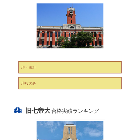
現・浪計
現役のみ
旧七帝大
合格実績ランキング