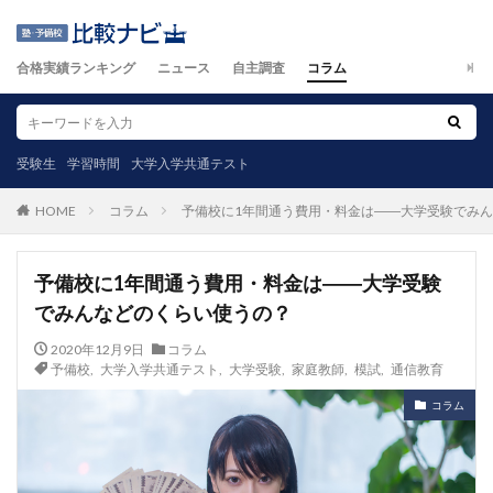
合格実績ランキング
ニュース
自主調査
コラム
受験生
学習時間
大学入学共通テスト
コラム
予備校に1年間通う費用・料金は――大学受験でみ
HOME
予備校に1年間通う費用・料金は――大学受験
でみんなどのくらい使うの？
2020年12月9日
コラム
予備校
,
大学入学共通テスト
,
大学受験
,
家庭教師
,
模試
,
通信教育
コラム