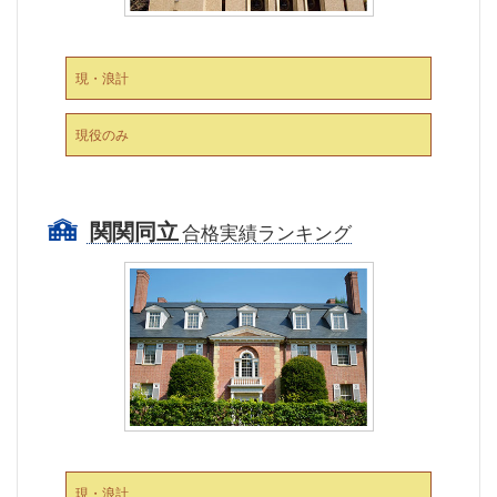
現・浪計
現役のみ
関関同立
合格実績ランキング
現・浪計