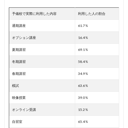
予備校で実際に利用した内容
利用した人の割合
通期講座
61.7％
オプション講座
16.4％
夏期講習
69.1％
冬期講習
58.4％
春期講習
34.9％
模試
63.6％
映像授業
39.0％
オンライン受講
15.2％
自習室
65.4％