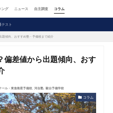
キング
ニュース
自主調査
コラム
通テスト
出題傾向、おすすめ塾・予備校まで紹介
？偏差値から出題傾向、おす
介
クール・東進衛星予備校
,
河合塾
,
駿台予備学校
コラム