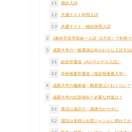
1.1
独自入試
1.2
共通テスト利用入試
1.3
共通テスト・独自併用入試
2
2教科型全学部統一入試（E方式）で利用
3
成蹊大学の一般選抜以外のおもな入試方法
3.1
総合型選抜（AOマルデス入試）
3.2
学校推薦型選抜（指定校推薦入学）
4
成蹊大学の偏差値・難易度はどれくらい？
5
成蹊大学の出題傾向と必要な対策は？
5.1
英語は速読力・基礎力がカギに
5.2
国語は多様な出題ジャンルに慣れてお