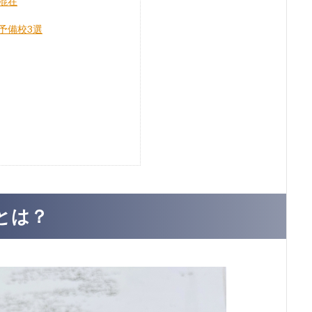
混在
予備校3選
とは？