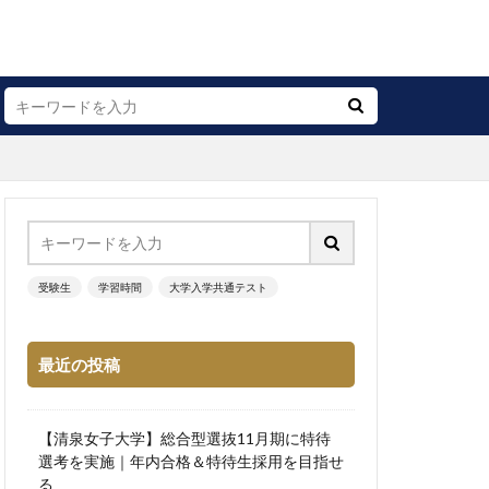
受験生
学習時間
大学入学共通テスト
最近の投稿
【清泉女子大学】総合型選抜11月期に特待
選考を実施｜年内合格＆特待生採用を目指せ
る