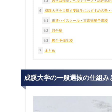
5.3
数学は標準レベルでマーク・記述式が
6
成蹊大学を目指す受験生におすすめの塾・
6.1
東進ハイスクール・東進衛星予備校
6.2
河合塾
6.3
駿台予備学校
7
まとめ
成蹊大学の一般選抜の仕組み