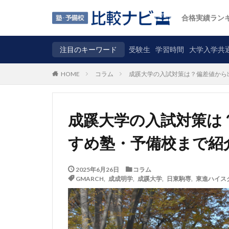
合格実績ラン
注目のキーワード
受験生
学習時間
大学入学共
コラム
成蹊大学の入試対策は？偏差値から
HOME
成蹊大学の入試対策は
すめ塾・予備校まで紹
2025年6月26日
コラム
GMARCH
,
成成明学
,
成蹊大学
,
日東駒専
,
東進ハイス