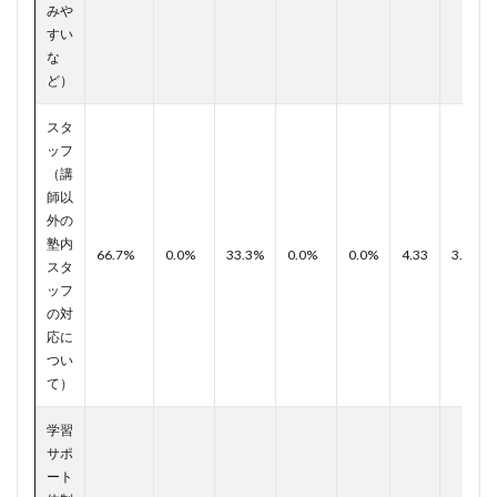
みや
すい
な
ど）
スタ
ッフ
（講
師以
外の
塾内
66.7%
0.0%
33.3%
0.0%
0.0%
4.33
3.86
スタ
ッフ
の対
応に
つい
て）
学習
サポ
ート