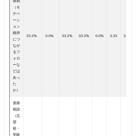
体制
（モ
チベ
ーシ
ョン
維持
33.3%
0.0%
33.3%
33.3%
0.0%
3.33
3.80
につ
なが
るフ
ォロ
ーな
どは
あっ
た
か）
進路
相談
（志
望
校・
受験