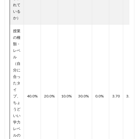
れて
いる
か）
授業
の種
類・
レベ
ル
（自
分に
合っ
たタ
イ
プ、
40.0%
20.0%
10.0%
30.0%
0.0%
3.70
3.95
ちょ
うど
いい
学力
レベ
ルの