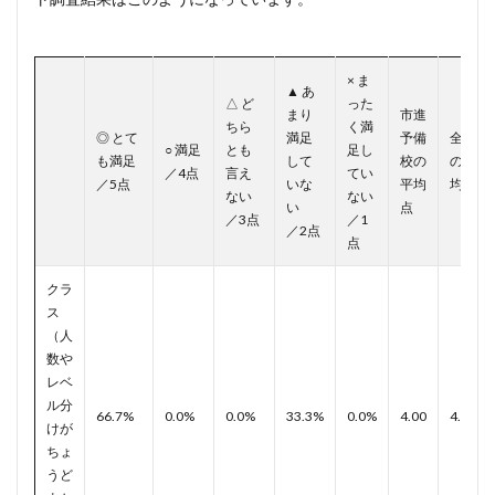
× ま
▲ あ
△ ど
った
まり
市進
ちら
く満
◎ とて
満足
予備
全体
○ 満足
とも
足し
も満足
して
校の
の平
／4点
言え
てい
／5点
いな
平均
均点
ない
ない
い
点
／3点
／1
／2点
点
クラ
ス
（人
数や
レベ
ル分
66.7%
0.0%
0.0%
33.3%
0.0%
4.00
4.01
けが
ちょ
うど