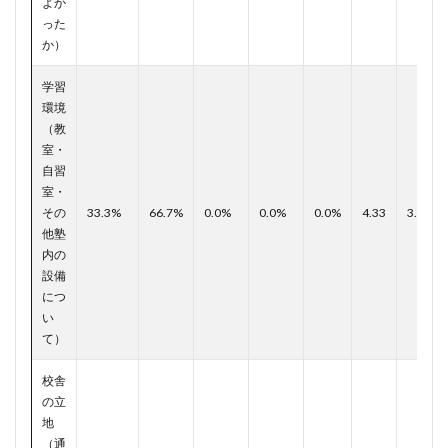
よか
った
か）
学習
環境
（教
室・
自習
室・
その
33.3%
66.7%
0.0%
0.0%
0.0%
4.33
3.98
他塾
内の
設備
につ
い
て）
校舎
の立
地
（通