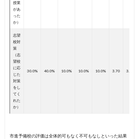
授業
があ
った
か）
志望
校対
策
（志
望校
に応
30.0%
40.0%
10.0%
10.0%
10.0%
3.70
3.83
じた
対策
をし
てく
れた
か）
市進予備校の評価は全体的可もなく不可もなしといった結果