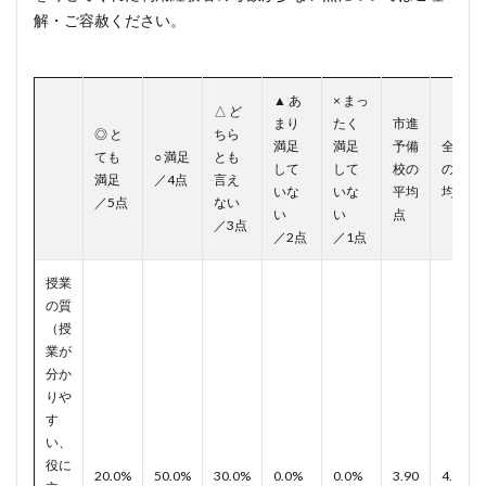
解・ご容赦ください。
▲ あ
× まっ
△ ど
まり
たく
市進
◎ と
ちら
満足
満足
予備
全体
ても
○ 満足
とも
して
して
校の
の平
満足
／4点
言え
いな
いな
平均
均点
／5点
ない
い
い
点
／3点
／2点
／1点
授業
の質
（授
業が
分か
りや
す
い、
役に
20.0%
50.0%
30.0%
0.0%
0.0%
3.90
4.01