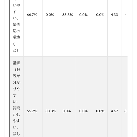
いや
す
66.7%
0.0%
33.3%
0.0%
0.0%
4.33
4.05
い、
塾周
辺の
環境
な
ど）
講師
（解
説が
分か
りや
す
い、
質問
66.7%
33.3%
0.0%
0.0%
0.0%
4.67
3.95
がし
やす
い、
親し