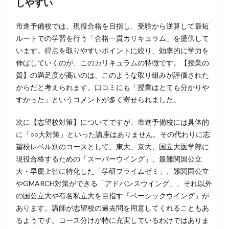
しやすい
市進予備校では、現役合格を目指し、受験から逆算して最短
ルートでの学習を行う「合格一貫カリキュラム」を提供して
います。得点を取りやすいポイントに絞り、効率的に学力を
伸ばしていくのが、このカリキュラムの特徴です。【授業の
質】の満足度が高いのは、このような取り組みが評価された
からだと考えられます。口コミにも「授業はとても分かりや
すかった」というコメントが多く寄せられました。
次に【志望校対策】についてですが、市進予備校には具体的
に「○○大対策」といった講座はありません。その代わりに志
望校レベル別のコースとして、東大、京大、国立大医学部に
現役合格するための「スーパーウイング」、最難関国公立
大・早慶上智に特化した「学研プライムゼミ」、難関国公立
やGMARCH対策ができる「アドバンスウイング」、それ以外
の国公立大や有名私立大を目指す「ベーシックウイング」が
あります。講師が志望校の過去問を用意してくれることもあ
るようです。コース分けが特に充実しているわけではありま