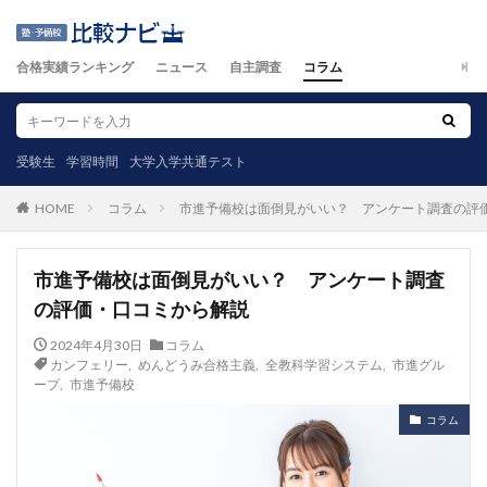
合格実績ランキング
ニュース
自主調査
コラム
受験生
学習時間
大学入学共通テスト
コラム
市進予備校は面倒見がいい？ アンケート調査の評
HOME
市進予備校は面倒見がいい？ アンケート調査
の評価・口コミから解説
2024年4月30日
コラム
カンフェリー
,
めんどうみ合格主義
,
全教科学習システム
,
市進グル
ープ
,
市進予備校
コラム