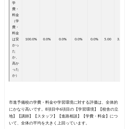
学
費・
料金
（学
費・
料金
は安
100.0%
0.0%
0.0%
0.0%
0.0%
5.00
3.47
かっ
た
か、
高か
った
か）
市進予備校の学費・料金や学習環境に対する評価は、全体的
にかなり高いです。8項目中6項目の【学習環境】【校舎の立
地】【講師】【スタッフ】【進路相談】【学費・料金】につ
いて、全体の平均を大きく上回っています。