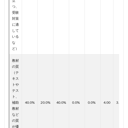
立
つ、
受験
対策
に適
して
いる
な
ど）
教材
の質
（テ
キス
トや
テス
ト、
補助
40.0%
20.0%
40.0%
0.0%
0.0%
4.00
3.81
教材
など
の質
が優