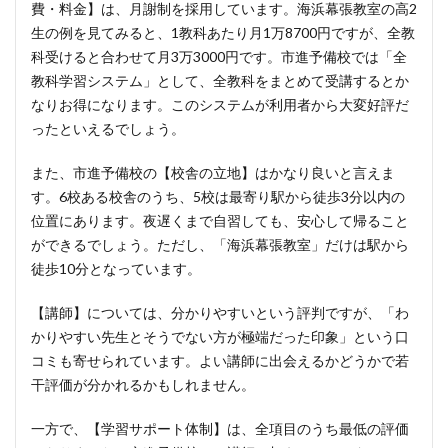
費・料金】は、月謝制を採用しています。海浜幕張教室の高2
生の例を見てみると、1教科あたり月1万8700円ですが、全教
科受けると合わせて月3万3000円です。市進予備校では「全
教科学習システム」として、全教科をまとめて受講するとか
なりお得になります。このシステムが利用者から大変好評だ
ったといえるでしょう。
また、市進予備校の【校舎の立地】はかなり良いと言えま
す。6校ある校舎のうち、5校は最寄り駅から徒歩3分以内の
位置にあります。夜遅くまで自習しても、安心して帰ること
ができるでしょう。ただし、「海浜幕張教室」だけは駅から
徒歩10分となっています。
【講師】については、分かりやすいという評判ですが、「わ
かりやすい先生とそうでない方が極端だった印象」という口
コミも寄せられています。よい講師に出会えるかどうかで若
干評価が分かれるかもしれません。
一方で、【学習サポート体制】は、全項目のうち最低の評価