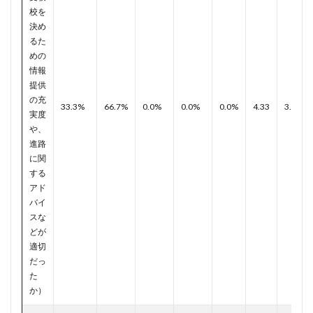
校を
決め
るた
めの
情報
提供
の充
33.3%
66.7%
0.0%
0.0%
0.0%
4.33
3.82
実度
や、
進路
に関
する
アド
バイ
スな
どが
適切
だっ
た
か）