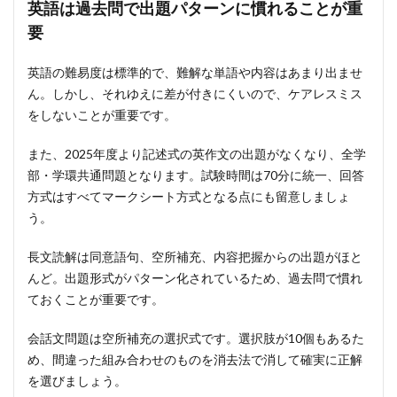
英語は過去問で出題パターンに慣れることが重
要
英語の難易度は標準的で、難解な単語や内容はあまり出ませ
ん。しかし、それゆえに差が付きにくいので、ケアレスミス
をしないことが重要です。
また、2025年度より記述式の英作文の出題がなくなり、全学
部・学環共通問題となります。試験時間は70分に統一、回答
方式はすべてマークシート方式となる点にも留意しましょ
う。
長文読解は同意語句、空所補充、内容把握からの出題がほと
んど。出題形式がパターン化されているため、過去問で慣れ
ておくことが重要です。
会話文問題は空所補充の選択式です。選択肢が10個もあるた
め、間違った組み合わせのものを消去法で消して確実に正解
を選びましょう。