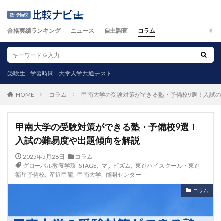
合格実績ランキング
ニュース
自主調査
コラム
受験生
学習時間
大学入学共通テスト
コラム
甲南大学の受験対策ができる塾・予備校9選！入試
HOME
甲南大学の受験対策ができる塾・予備校9選！
入試の難易度や出題傾向を解説
2025年5月28日
コラム
グローバル教養学環 STAGE
,
マナビズム
,
東進ハイスクール・東進
衛星予備校
,
産近甲龍
,
甲南大学
,
能開センター
コラム