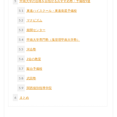
5
甲南大学の合格を目指せるおすすめ塾・予備校9選
5.1
東進ハイスクール・東進衛星予備校
5.2
マナビズム
5.3
能開センター
5.4
甲南大学専門塾（鬼管理甲南大学塾）
5.5
河合塾
5.6
Z会の教室
5.7
駿台予備校
5.8
武田塾
5.9
関西個別指導学院
6
まとめ