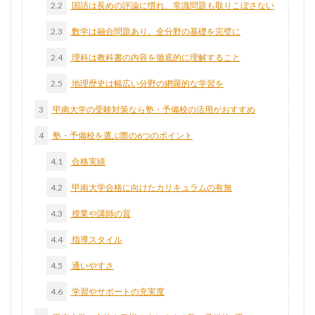
2.2
国語は長めの評論に慣れ、常識問題も取りこぼさない
2.3
数学は融合問題あり。全分野の基礎を完璧に
2.4
理科は教科書の内容を徹底的に理解すること
2.5
地理歴史は幅広い分野の網羅的な学習を
3
甲南大学の受験対策なら塾・予備校の活用がおすすめ
4
塾・予備校を選ぶ際の6つのポイント
4.1
合格実績
4.2
甲南大学合格に向けたカリキュラムの有無
4.3
授業や講師の質
4.4
指導スタイル
4.5
通いやすさ
4.6
学習やサポートの充実度